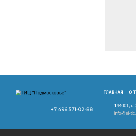
ГЛАВНАЯ
О 
144001, г.
+7 496
571-02-88
info@el-tic