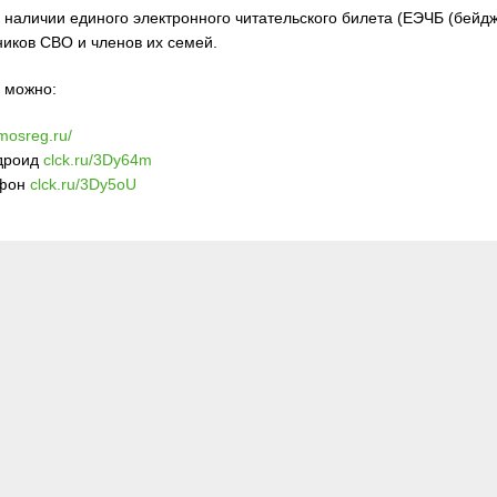
 наличии единого электронного читательского билета (ЕЭЧБ (бейдж
ников СВО и членов их семей.
 можно:
.mosreg.ru/
ндроид
clck.ru/3Dy64m
йфон
clck.ru/3Dy5oU