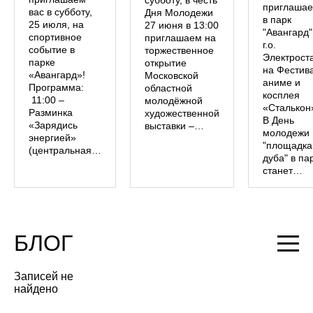
субботу, в честь
приглаша
вас в субботу,
Дня Молодежи
в парк
25 июля, на
27 июня в 13:00
"Авангард"
спортивное
приглашаем на
г.о.
событие в
торжественное
Электрост
парке
открытие
на Фестив
«Авангард»!
Московской
аниме и
Программа:
областной
косплея
11:00 –
молодёжной
«Сталькон
Разминка
художественной
В День
«Зарядись
выставки –…
молодежи
энергией»
"площадка
(центральная…
дуба" в па
станет…
БЛОГ
Записей не
найдено