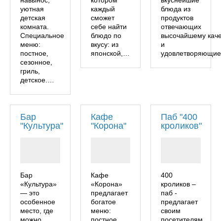
навынос,
котором
вкуснейшие
уютная
каждый
блюда из
детская
сможет
продуктов
комната.
себе найти
отвечающих
Специальное
блюдо по
высочайшему каче
меню:
вкусу: из
и
постное,
японской,…
удовлетворяющи
сезонное,
гриль,
детское.…
Бар
Кафе
Паб "400
"Культура"
"Корона"
кроликов"
Бар
Кафе
400
«Культура»
«Корона»
кроликов –
— это
предлагает
паб -
особенное
богатое
предлагает
место, где
меню:
своим
можно
постное,
посетителям