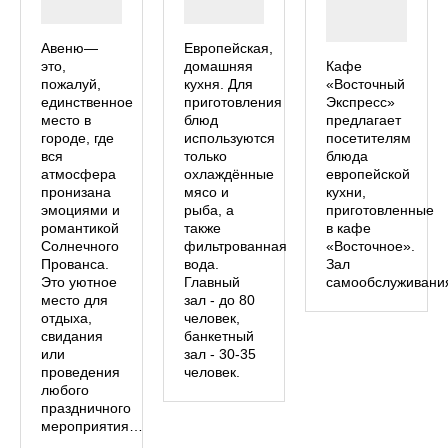
Авеню—
Европейская,
это,
домашняя
Кафе
пожалуй,
кухня. Для
«Восточный
единственное
приготовления
Экспресс»
место в
блюд
предлагает
городе, где
используются
посетителям
вся
только
блюда
атмосфера
охлаждённые
европейской
пронизана
мясо и
кухни,
эмоциями и
рыба, а
приготовленные
романтикой
также
в кафе
Солнечного
фильтрованная
«Восточное».
Прованса.
вода.
Зал
Это уютное
Главный
самообслуживани
место для
зал - до 80
отдыха,
человек,
свидания
банкетный
или
зал - 30-35
проведения
человек.
любого
праздничного
мероприятия…