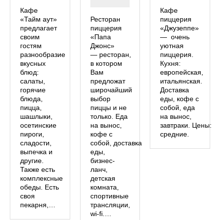
Кафе
Кафе
«Тайм аут»
Ресторан
пиццерия
предлагает
пиццерия
«Джузеппе»
своим
«Папа
— очень
гостям
Джонс»
уютная
разнообразие
— ресторан,
пиццерия.
вкусных
в котором
Кухня:
блюд:
Вам
европейская,
салаты,
предложат
итальянская.
горячие
широчайший
Доставка
блюда,
выбор
еды, кофе с
пицца,
пиццы и не
собой, еда
шашлыки,
только. Еда
на вынос,
осетинские
на вынос,
завтраки. Цены:
пироги,
кофе с
средние.
сладости,
собой, доставка
выпечка и
еды,
другие.
бизнес-
Также есть
ланч,
комплексные
детская
обеды. Есть
комната,
своя
спортивные
пекарня,…
трансляции,
wi-fi.…