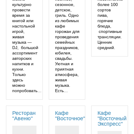
культурно
сезонное,
более 100
провести
детское,
сортов
время за
гриль. Одно
пива,
книгой или
из любимых
горячие
настольной
кафе
блюда,
игрой,
горожан для
спортивные
живая
проведения
трансляции.
музыка —
семейных
Ценник
DJ, большой
праздников,
средний.
ассортимент
юбилея,
авторских
свадьбы.
напитков и
Уютная и
кухни.
приятная
Только
атмосфера,
здесь
живая
можно
музыка.
попробовать…
Есть…
Ресторан
Кафе
Кафе
"Авеню"
"Восточное"
"Восточный
Экспресс"