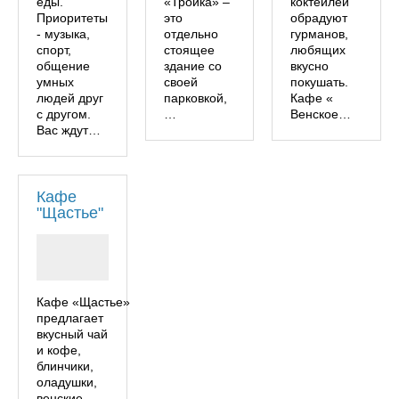
еды.
«Тройка» –
коктейлей
Приоритеты
это
обрадуют
- музыка,
отдельно
гурманов,
спорт,
стоящее
любящих
общение
здание со
вкусно
умных
своей
покушать.
людей друг
парковкой,
Кафе «
с другом.
…
Венское…
Вас ждут…
Кафе
"Щастье"
Кафе «Щастье»
предлагает
вкусный чай
и кофе,
блинчики,
оладушки,
венские