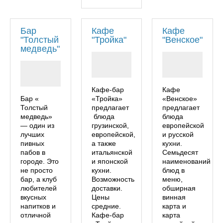
Бар
Кафе
Кафе
"Толстый
"Тройка"
"Венское"
медведь"
Кафе-бар
Кафе
Бар «
«Тройка»
«Венское»
Толстый
предлагает
предлагает
медведь»
блюда
блюда
— один из
грузинской,
европейской
лучших
европейской,
и русской
пивных
а также
кухни.
пабов в
итальянской
Семьдесят
городе. Это
и японской
наименований
не просто
кухни.
блюд в
бар, а клуб
Возможность
меню,
любителей
доставки.
обширная
вкусных
Цены
винная
напитков и
средние.
карта и
отличной
Кафе-бар
карта