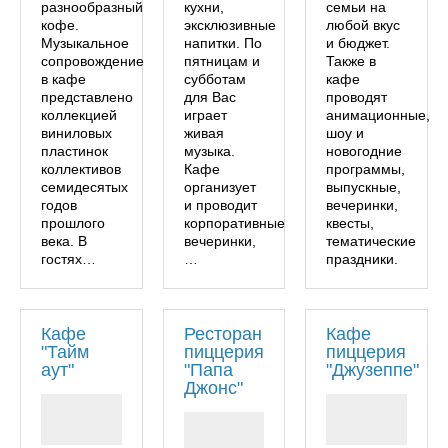
разнообразный
кухни,
семьи на
кофе.
эксклюзивные
любой вкус
Музыкальное
напитки. По
и бюджет.
сопровождение
пятницам и
Также в
в кафе
субботам
кафе
представлено
для Вас
проводят
коллекцией
играет
анимационные,
виниловых
живая
шоу и
пластинок
музыка.
новогодние
коллективов
Кафе
программы,
семидесятых
организует
выпускные,
годов
и проводит
вечеринки,
прошлого
корпоративные
квесты,
века. В
вечеринки,
тематические
гостях…
…
праздники.
Кафе
Ресторан
Кафе
"Тайм
пиццерия
пиццерия
аут"
"Папа
"Джузеппе"
Джонс"