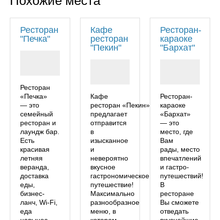
Похожие места
Ресторан
Кафе
Ресторан-
"Печка"
ресторан
караоке
"Пекин"
"Бархат"
Ресторан
«Печка»
Кафе
Ресторан-
— это
ресторан «Пекин»
караоке
семейный
предлагает
«Бархат»
ресторан и
отправится
— это
лаундж бар.
в
место, где
Есть
изысканное
Вам
красивая
и
рады, место
летняя
невероятно
впечатлений
веранда,
вкусное
и гастро-
доставка
гастрономическое
путешествий!
еды,
путешествие!
В
бизнес-
Максимально
ресторане
ланч, Wi-Fi,
разнообразное
Вы сможете
еда
меню, в
отведать