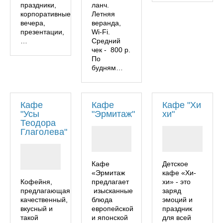
праздники,
ланч.
корпоративные
Летняя
вечера,
веранда,
презентации,
Wi-Fi.
…
Средний
чек - 800 р.
По
будням…
Кафе
Кафе
Кафе "Хи
"Усы
"Эрмитаж"
хи"
Теодора
Глаголева"
Кафе
Детское
«Эрмитаж
кафе «Хи-
Кофейня,
предлагает
хи» - это
предлагающая
изысканные
заряд
качественный,
блюда
эмоций и
вкусный и
европейской
праздник
такой
и японской
для всей