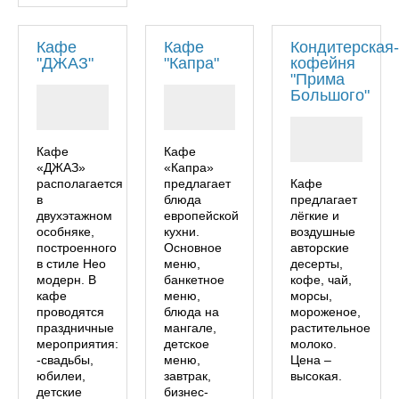
Кафе
Кафе
Кондитерская
"ДЖАЗ"
"Капра"
кофейня
"Прима
Большого"
Кафе
Кафе
«ДЖАЗ»
«Капра»
располагается
предлагает
Кафе
в
блюда
предлагает
двухэтажном
европейской
лёгкие и
особняке,
кухни.
воздушные
построенного
Основное
авторские
в стиле Нео
меню,
десерты,
модерн. В
банкетное
кофе, чай,
кафе
меню,
морсы,
проводятся
блюда на
мороженое,
праздничные
мангале,
растительное
мероприятия:
детское
молоко.
-свадьбы,
меню,
Цена –
юбилеи,
завтрак,
высокая.
детские
бизнес-