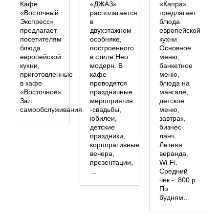
Кафе
«ДЖАЗ»
«Капра»
«Восточный
располагается
предлагает
Экспресс»
в
блюда
предлагает
двухэтажном
европейской
посетителям
особняке,
кухни.
блюда
построенного
Основное
европейской
в стиле Нео
меню,
кухни,
модерн. В
банкетное
приготовленные
кафе
меню,
в кафе
проводятся
блюда на
«Восточное».
праздничные
мангале,
Зал
мероприятия:
детское
самообслуживания.
-свадьбы,
меню,
юбилеи,
завтрак,
детские
бизнес-
праздники,
ланч.
корпоративные
Летняя
вечера,
веранда,
презентации,
Wi-Fi.
…
Средний
чек - 800 р.
По
будням…