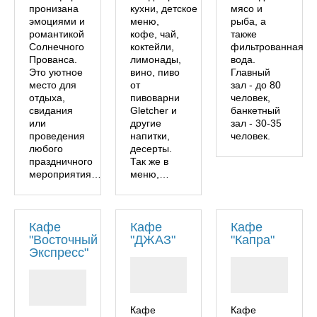
пронизана
кухни, детское
мясо и
эмоциями и
меню,
рыба, а
романтикой
кофе, чай,
также
Солнечного
коктейли,
фильтрованная
Прованса.
лимонады,
вода.
Это уютное
вино, пиво
Главный
место для
от
зал - до 80
отдыха,
пивоварни
человек,
свидания
Gletcher и
банкетный
или
другие
зал - 30-35
проведения
напитки,
человек.
любого
десерты.
праздничного
Так же в
мероприятия…
меню,…
Кафе
Кафе
Кафе
"Восточный
"ДЖАЗ"
"Капра"
Экспресс"
Кафе
Кафе