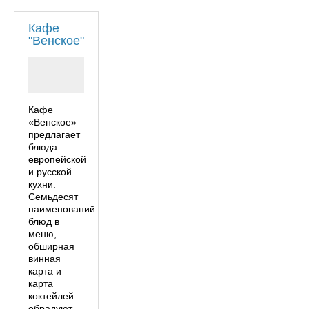
Кафе
"Венское"
Кафе
«Венское»
предлагает
блюда
европейской
и русской
кухни.
Семьдесят
наименований
блюд в
меню,
обширная
винная
карта и
карта
коктейлей
обрадуют