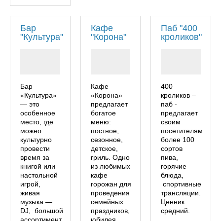
Бар
Кафе
Паб "400
"Культура"
"Корона"
кроликов"
Бар
Кафе
400
«Культура»
«Корона»
кроликов –
— это
предлагает
паб -
особенное
богатое
предлагает
место, где
меню:
своим
можно
постное,
посетителям
культурно
сезонное,
более 100
провести
детское,
сортов
время за
гриль. Одно
пива,
книгой или
из любимых
горячие
настольной
кафе
блюда,
игрой,
горожан для
спортивные
живая
проведения
трансляции.
музыка —
семейных
Ценник
DJ, большой
праздников,
средний.
ассортимент
юбилея,