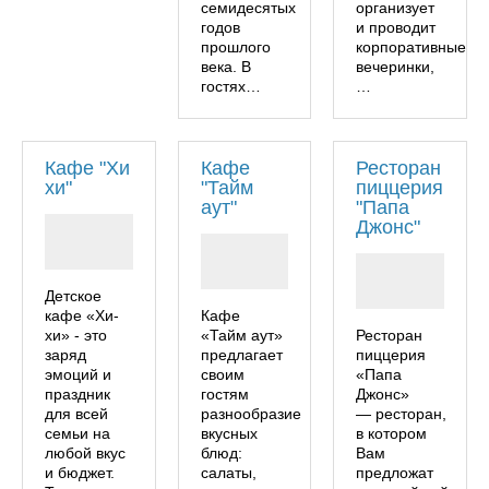
семидесятых
организует
годов
и проводит
прошлого
корпоративные
века. В
вечеринки,
гостях…
…
Кафе "Хи
Кафе
Ресторан
хи"
"Тайм
пиццерия
аут"
"Папа
Джонс"
Детское
кафе «Хи-
Кафе
хи» - это
«Тайм аут»
Ресторан
заряд
предлагает
пиццерия
эмоций и
своим
«Папа
праздник
гостям
Джонс»
для всей
разнообразие
— ресторан,
семьи на
вкусных
в котором
любой вкус
блюд:
Вам
и бюджет.
салаты,
предложат