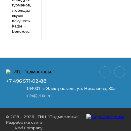
гурманов,
любящих
вкусно
покушать.
Кафе «
Венское…
+7 496
571-02-88
144001, г. Электросталь, ул. Николаева, 30а
info@el-tic.ru
© 2019 – 2026 | ТИЦ "Подмосковье"
Разработка сайта
Red Company