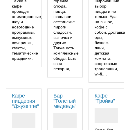
Также в
горячие
широчайший
кафе
блюда,
выбор
проводят
пицца,
пиццы и не
анимационные,
шашлыки,
только. Еда
шоу и
осетинские
на вынос,
новогодние
пироги,
кофе с
программы,
сладости,
собой, доставка
выпускные,
выпечка и
еды,
вечеринки,
другие.
бизнес-
квесты,
Также есть
ланч,
тематические
комплексные
детская
праздники.
обеды. Есть
комната,
своя
спортивные
пекарня,…
трансляции,
wi-fi.…
Кафе
Бар
Кафе
пиццерия
"Толстый
"Тройка"
"Джузеппе"
медведь"
Кафе-бар