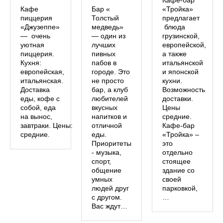
Кафе
Бар «
«Тройка»
пиццерия
Толстый
предлагает
«Джузеппе»
медведь»
блюда
— очень
— один из
грузинской,
уютная
лучших
европейской,
пиццерия.
пивных
а также
Кухня:
пабов в
итальянской
европейская,
городе. Это
и японской
итальянская.
не просто
кухни.
Доставка
бар, а клуб
Возможность
еды, кофе с
любителей
доставки.
собой, еда
вкусных
Цены
на вынос,
напитков и
средние.
завтраки. Цены:
отличной
Кафе-бар
средние.
еды.
«Тройка» –
Приоритеты
это
- музыка,
отдельно
спорт,
стоящее
общение
здание со
умных
своей
людей друг
парковкой,
с другом.
…
Вас ждут…