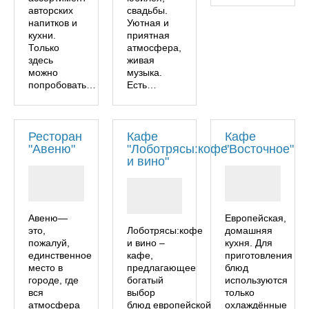
авторских
свадьбы.
напитков и
Уютная и
кухни.
приятная
Только
атмосфера,
здесь
живая
можно
музыка.
попробовать…
Есть…
Ресторан
Кафе
Кафе
"Авеню"
"Лоботрясы:кофе
"Восточное"
и вино"
Авеню—
Европейская,
это,
Лоботрясы:кофе
домашняя
пожалуй,
и вино –
кухня. Для
единственное
кафе,
приготовления
место в
предлагающее
блюд
городе, где
богатый
используются
вся
выбор
только
атмосфера
блюд европейской
охлаждённые