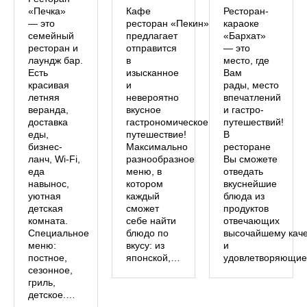
«Печка»
Кафе
Ресторан-
— это
ресторан «Пекин»
караоке
семейный
предлагает
«Бархат»
ресторан и
отправится
— это
лаундж бар.
в
место, где
Есть
изысканное
Вам
красивая
и
рады, место
летняя
невероятно
впечатлений
веранда,
вкусное
и гастро-
доставка
гастрономическое
путешествий!
еды,
путешествие!
В
бизнес-
Максимально
ресторане
ланч, Wi-Fi,
разнообразное
Вы сможете
еда
меню, в
отведать
навынос,
котором
вкуснейшие
уютная
каждый
блюда из
детская
сможет
продуктов
комната.
себе найти
отвечающих
Специальное
блюдо по
высочайшему каче
меню:
вкусу: из
и
постное,
японской,…
удовлетворяющи
сезонное,
гриль,
детское.…