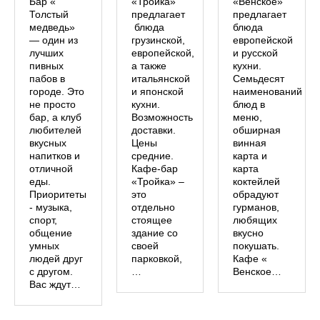
Бар «
«Тройка»
«Венское»
Толстый
предлагает
предлагает
медведь»
блюда
блюда
— один из
грузинской,
европейской
лучших
европейской,
и русской
пивных
а также
кухни.
пабов в
итальянской
Семьдесят
городе. Это
и японской
наименований
не просто
кухни.
блюд в
бар, а клуб
Возможность
меню,
любителей
доставки.
обширная
вкусных
Цены
винная
напитков и
средние.
карта и
отличной
Кафе-бар
карта
еды.
«Тройка» –
коктейлей
Приоритеты
это
обрадуют
- музыка,
отдельно
гурманов,
спорт,
стоящее
любящих
общение
здание со
вкусно
умных
своей
покушать.
людей друг
парковкой,
Кафе «
с другом.
…
Венское…
Вас ждут…