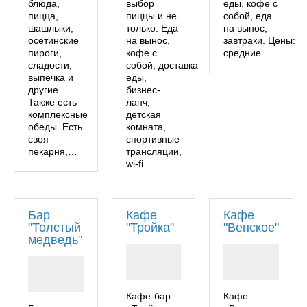
блюда,
выбор
еды, кофе с
пицца,
пиццы и не
собой, еда
шашлыки,
только. Еда
на вынос,
осетинские
на вынос,
завтраки. Цены:
пироги,
кофе с
средние.
сладости,
собой, доставка
выпечка и
еды,
другие.
бизнес-
Также есть
ланч,
комплексные
детская
обеды. Есть
комната,
своя
спортивные
пекарня,…
трансляции,
wi-fi.…
Бар
Кафе
Кафе
"Толстый
"Тройка"
"Венское"
медведь"
Кафе-бар
Кафе