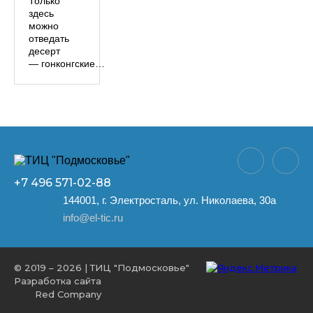
Только
здесь
можно
отведать
десерт
— гонконгские…
+7 496
571-02-88
144001, г. Электросталь, ул. Николаева, 30а
info@el-tic.ru
© 2019 – 2026 | ТИЦ "Подмосковье"
Разработка сайта
Red Company