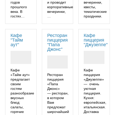
годов
и проводит
вечеринки,
прошлого
корпоративные
квесты,
века. В
вечеринки,
тематические
гостях…
…
праздники.
Кафе
Ресторан
Кафе
"Тайм
пиццерия
пиццерия
аут"
"Папа
"Джузеппе"
Джонс"
Кафе
Кафе
«Тайм аут»
Ресторан
пиццерия
предлагает
пиццерия
«Джузеппе»
своим
«Папа
— очень
гостям
Джонс»
уютная
разнообразие
— ресторан,
пиццерия.
вкусных
в котором
Кухня:
блюд:
Вам
европейская,
салаты,
предложат
итальянская.
горячие
широчайший
Доставка