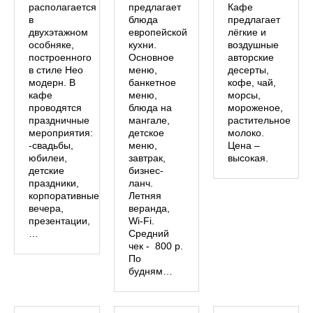
располагается
предлагает
Кафе
в
блюда
предлагает
двухэтажном
европейской
лёгкие и
особняке,
кухни.
воздушные
построенного
Основное
авторские
в стиле Нео
меню,
десерты,
модерн. В
банкетное
кофе, чай,
кафе
меню,
морсы,
проводятся
блюда на
мороженое,
праздничные
мангале,
растительное
мероприятия:
детское
молоко.
-свадьбы,
меню,
Цена –
юбилеи,
завтрак,
высокая.
детские
бизнес-
праздники,
ланч.
корпоративные
Летняя
вечера,
веранда,
презентации,
Wi-Fi.
…
Средний
чек - 800 р.
По
будням…