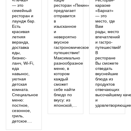
«Печка»
Кафе
Ресторан-
— это
ресторан «Пекин»
караоке
семейный
предлагает
«Бархат»
ресторан и
отправится
— это
лаундж бар.
в
место, где
Есть
изысканное
Вам
красивая
и
рады, место
летняя
невероятно
впечатлений
веранда,
вкусное
и гастро-
доставка
гастрономическое
путешествий!
еды,
путешествие!
В
бизнес-
Максимально
ресторане
ланч, Wi-Fi,
разнообразное
Вы сможете
еда
меню, в
отведать
навынос,
котором
вкуснейшие
уютная
каждый
блюда из
детская
сможет
продуктов
комната.
себе найти
отвечающих
Специальное
блюдо по
высочайшему каче
меню:
вкусу: из
и
постное,
японской,…
удовлетворяющи
сезонное,
гриль,
детское.…