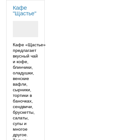
Кафе
"Щастье"
Кафе «Щастье»
предлагает
вкусный чай
и кофе,
блинчики,
оладушки,
венские
вафли,
сырники,
тортики в
баночках,
сендвичи,
брускетты,
салаты,
супы и
многое
другое.