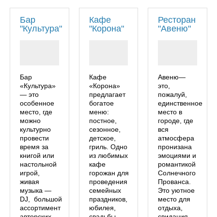
Бар
Кафе
Ресторан
"Культура"
"Корона"
"Авеню"
Бар
Кафе
Авеню—
«Культура»
«Корона»
это,
— это
предлагает
пожалуй,
особенное
богатое
единственное
место, где
меню:
место в
можно
постное,
городе, где
культурно
сезонное,
вся
провести
детское,
атмосфера
время за
гриль. Одно
пронизана
книгой или
из любимых
эмоциями и
настольной
кафе
романтикой
игрой,
горожан для
Солнечного
живая
проведения
Прованса.
музыка —
семейных
Это уютное
DJ, большой
праздников,
место для
ассортимент
юбилея,
отдыха,
авторских
свадьбы.
свидания