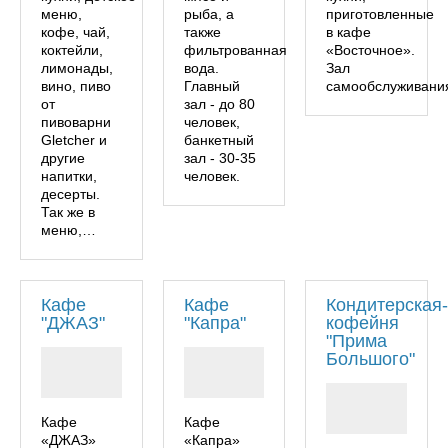
меню,
рыба, а
приготовленные
кофе, чай,
также
в кафе
коктейли,
фильтрованная
«Восточное».
лимонады,
вода.
Зал
вино, пиво
Главный
самообслуживани
от
зал - до 80
пивоварни
человек,
Gletcher и
банкетный
другие
зал - 30-35
напитки,
человек.
десерты.
Так же в
меню,…
Кафе
Кафе
Кондитерская
"ДЖАЗ"
"Капра"
кофейня
"Прима
Большого"
Кафе
Кафе
«ДЖАЗ»
«Капра»