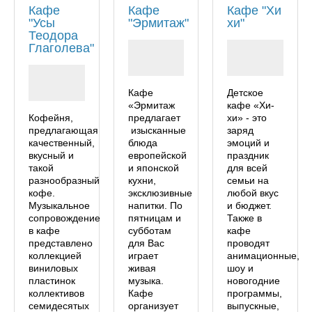
Кафе
Кафе
Кафе "Хи
"Усы
"Эрмитаж"
хи"
Теодора
Глаголева"
Кафе
Детское
«Эрмитаж
кафе «Хи-
Кофейня,
предлагает
хи» - это
предлагающая
изысканные
заряд
качественный,
блюда
эмоций и
вкусный и
европейской
праздник
такой
и японской
для всей
разнообразный
кухни,
семьи на
кофе.
эксклюзивные
любой вкус
Музыкальное
напитки. По
и бюджет.
сопровождение
пятницам и
Также в
в кафе
субботам
кафе
представлено
для Вас
проводят
коллекцией
играет
анимационные,
виниловых
живая
шоу и
пластинок
музыка.
новогодние
коллективов
Кафе
программы,
семидесятых
организует
выпускные,