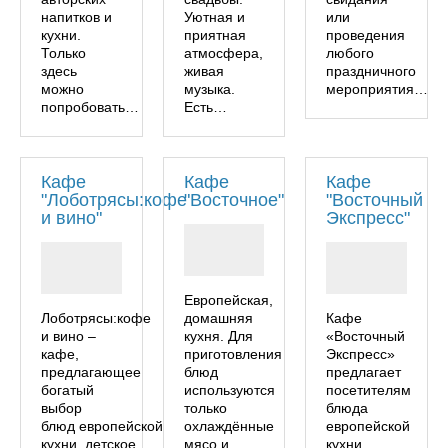
напитков и
Уютная и
или
кухни.
приятная
проведения
Только
атмосфера,
любого
здесь
живая
праздничного
можно
музыка.
мероприятия…
попробовать…
Есть…
Кафе
Кафе
Кафе
"Лоботрясы:кофе
"Восточное"
"Восточный
и вино"
Экспресс"
Европейская,
Лоботрясы:кофе
домашняя
Кафе
и вино –
кухня. Для
«Восточный
кафе,
приготовления
Экспресс»
предлагающее
блюд
предлагает
богатый
используются
посетителям
выбор
только
блюда
блюд европейской
охлаждённые
европейской
кухни, детское
мясо и
кухни,