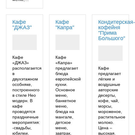
Кафе
Кафе
Кондитерская
"ДЖАЗ"
"Капра"
кофейня
"Прима
Большого"
Кафе
Кафе
«ДЖАЗ»
«Капра»
располагается
предлагает
Кафе
в
блюда
предлагает
двухэтажном
европейской
лёгкие и
особняке,
кухни.
воздушные
построенного
Основное
авторские
в стиле Нео
меню,
десерты,
модерн. В
банкетное
кофе, чай,
кафе
меню,
морсы,
проводятся
блюда на
мороженое,
праздничные
мангале,
растительное
мероприятия:
детское
молоко.
-свадьбы,
меню,
Цена –
юбилеи,
завтрак,
высокая.