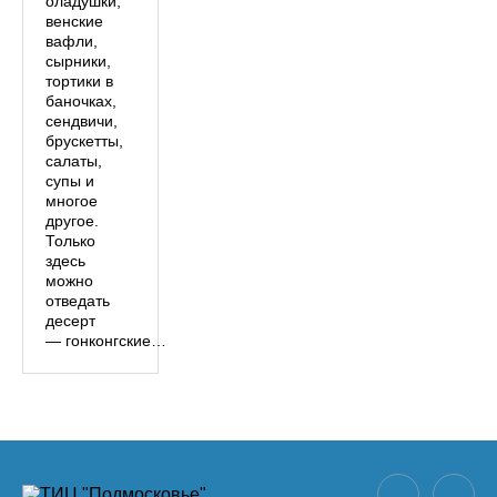
оладушки,
венские
вафли,
сырники,
тортики в
баночках,
сендвичи,
брускетты,
салаты,
супы и
многое
другое.
Только
здесь
можно
отведать
десерт
— гонконгские…