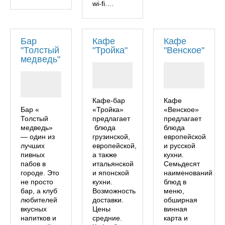
wi-fi.…
Бар
Кафе
Кафе
"Толстый
"Тройка"
"Венское"
медведь"
Кафе-бар
Кафе
Бар «
«Тройка»
«Венское»
Толстый
предлагает
предлагает
медведь»
блюда
блюда
— один из
грузинской,
европейской
лучших
европейской,
и русской
пивных
а также
кухни.
пабов в
итальянской
Семьдесят
городе. Это
и японской
наименований
не просто
кухни.
блюд в
бар, а клуб
Возможность
меню,
любителей
доставки.
обширная
вкусных
Цены
винная
напитков и
средние.
карта и