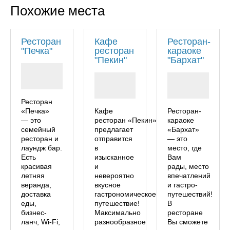
Похожие места
Ресторан
Кафе
Ресторан-
"Печка"
ресторан
караоке
"Пекин"
"Бархат"
Ресторан
«Печка»
Кафе
Ресторан-
— это
ресторан «Пекин»
караоке
семейный
предлагает
«Бархат»
ресторан и
отправится
— это
лаундж бар.
в
место, где
Есть
изысканное
Вам
красивая
и
рады, место
летняя
невероятно
впечатлений
веранда,
вкусное
и гастро-
доставка
гастрономическое
путешествий!
еды,
путешествие!
В
бизнес-
Максимально
ресторане
ланч, Wi-Fi,
разнообразное
Вы сможете