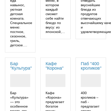
еда
меню, в
отведать
навынос,
котором
вкуснейшие
уютная
каждый
блюда из
детская
сможет
продуктов
комната.
себе найти
отвечающих
Специальное
блюдо по
высочайшему каче
меню:
вкусу: из
и
постное,
японской,…
удовлетворяющи
сезонное,
гриль,
детское.…
Бар
Кафе
Паб "400
"Культура"
"Корона"
кроликов"
Бар
Кафе
400
«Культура»
«Корона»
кроликов –
— это
предлагает
паб -
особенное
богатое
предлагает
место, где
меню:
своим