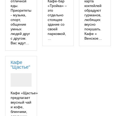
отличной
Кафе-бар
карта
еды.
«Тройка» –
коктейлей
Приоритеты
это
обрадуют
- музыка,
отдельно
гурманов,
спорт,
стоящее
любящих
общение
здание со
вкусно
умных
своей
покушать.
людей друг
парковкой,
Кафе «
с другом.
…
Венское…
Вас ждут…
Кафе
"Щастье"
Кафе «Щастье»
предлагает
вкусный чай
и кофе,
блинчики,