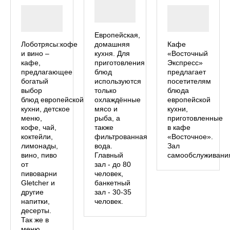
Европейская,
Лоботрясы:кофе
домашняя
Кафе
и вино –
кухня. Для
«Восточный
кафе,
приготовления
Экспресс»
предлагающее
блюд
предлагает
богатый
используются
посетителям
выбор
только
блюда
блюд европейской
охлаждённые
европейской
кухни, детское
мясо и
кухни,
меню,
рыба, а
приготовленные
кофе, чай,
также
в кафе
коктейли,
фильтрованная
«Восточное».
лимонады,
вода.
Зал
вино, пиво
Главный
самообслуживани
от
зал - до 80
пивоварни
человек,
Gletcher и
банкетный
другие
зал - 30-35
напитки,
человек.
десерты.
Так же в
меню,…