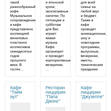
такой
и японской
для всей
разнообразный
кухни,
семьи на
кофе.
эксклюзивные
любой вкус
Музыкальное
напитки. По
и бюджет.
сопровождение
пятницам и
Также в
в кафе
субботам
кафе
представлено
для Вас
проводят
коллекцией
играет
анимационные,
виниловых
живая
шоу и
пластинок
музыка.
новогодние
коллективов
Кафе
программы,
семидесятых
организует
выпускные,
годов
и проводит
вечеринки,
прошлого
корпоративные
квесты,
века. В
вечеринки,
тематические
гостях…
…
праздники.
Кафе
Ресторан
Кафе
"Тайм
пиццерия
пиццерия
аут"
"Папа
"Джузеппе"
Джонс"