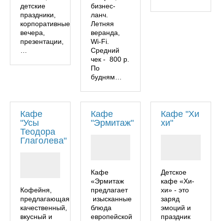
детские
бизнес-
праздники,
ланч.
корпоративные
Летняя
вечера,
веранда,
презентации,
Wi-Fi.
…
Средний
чек - 800 р.
По
будням…
Кафе
Кафе
Кафе "Хи
"Усы
"Эрмитаж"
хи"
Теодора
Глаголева"
Кафе
Детское
«Эрмитаж
кафе «Хи-
Кофейня,
предлагает
хи» - это
предлагающая
изысканные
заряд
качественный,
блюда
эмоций и
вкусный и
европейской
праздник