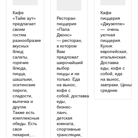
Кафе
Кафе
«Тайм аут»
Ресторан
пиццерия
предлагает
пиццерия
«Джузеппе»
своим
«Папа
— очень
гостям
Джонс»
уютная
разнообразие
— ресторан,
пиццерия.
вкусных
в котором
Кухня:
блюд:
Вам
европейская,
салаты,
предложат
итальянская.
горячие
широчайший
Доставка
блюда,
выбор
еды, кофе с
пицца,
пиццы и не
собой, еда
шашлыки,
только. Еда
на вынос,
осетинские
на вынос,
завтраки. Цены:
пироги,
кофе с
средние.
сладости,
собой, доставка
выпечка и
еды,
другие.
бизнес-
Также есть
ланч,
комплексные
детская
обеды. Есть
комната,
своя
спортивные
пекарня,…
трансляции,