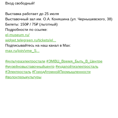
Вход свободный!
Выставка работает до 25 июля
Выставочный зал им. О.А. Коняшина (ул. Чернышевского, 38)
Билеты: 150₽ / 75₽ (льготный)
Подробности по ссылке:
el-museum.ru/
widget.telegreen.ru/tickets/
el...
Подписывайтесь на наш канал в Max:
max.ru/join/vme_S...
#культураэлектростали
#ЭМВЦ_Время_Быть_В_Центре
#музейновыставочныйцентр
#кудапойтиэлектросталь
#Электросталь
#ГородАтомнойПромышленности
#волонтерыкультуры